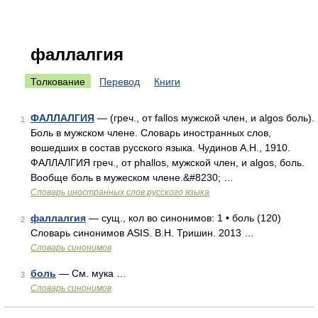
фаллалгия
Толкование
Перевод
Книги
ФАЛЛАЛГИЯ
— (греч., от fallos мужской член, и algos боль).
1
Боль в мужском члене. Словарь иностранных слов,
вошедших в состав русского языка. Чудинов А.Н., 1910.
ФАЛЛАЛГИЯ греч., от phallos, мужской член, и algos, боль.
Вообще боль в мужеском члене.&#8230; …
Словарь иностранных слов русского языка
фаллалгия
— сущ., кол во синонимов: 1 • боль (120)
2
Словарь синонимов ASIS. В.Н. Тришин. 2013 …
Словарь синонимов
боль
— См. мука …
3
Словарь синонимов